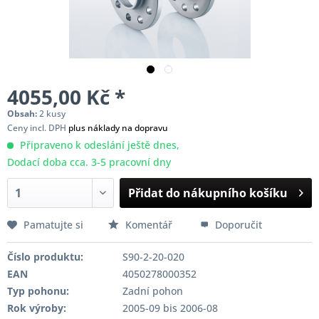
4055,00 Kč *
Obsah:
2 kusy
Ceny incl. DPH
plus náklady na dopravu
Připraveno k odeslání ještě dnes,
Dodací doba cca. 3-5 pracovní dny
Přidat do nákupního košíku
Pamatujte si
Komentář
Doporučit
Číslo produktu:
S90-2-20-020
EAN
4050278000352
Typ pohonu:
Zadní pohon
Rok výroby:
2005-09 bis 2006-08