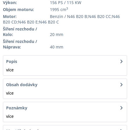
Výkon:
156 PS / 115 KW
3
Objem motoru:
1995 cm
Motor:
Benzin / N46 B20 B;N46 B20 CC;N46
B20 CD;N46 B20 E;N46 B20 C
Šíření rozchodu /
Kolo:
20 mm
Šíření rozchodu /
Náprava:
40 mm
Popis
více
Obsah dodávky
více
Poznámky
více