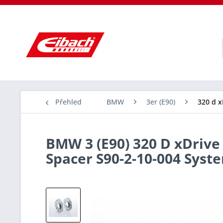
Přehled
BMW
3er (E90)
320 d x
BMW 3 (E90) 320 D xDrive 
Spacer S90-2-10-004 Sys