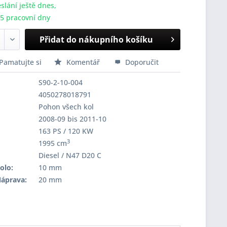
slání ještě dnes,
-5 pracovní dny
Přidat do nákupního košíku
Pamatujte si
Komentář
Doporučit
S90-2-10-004
4050278018791
Pohon všech kol
2008-09 bis 2011-10
163 PS / 120 KW
3
1995 cm
Diesel / N47 D20 C
olo:
10 mm
Náprava:
20 mm