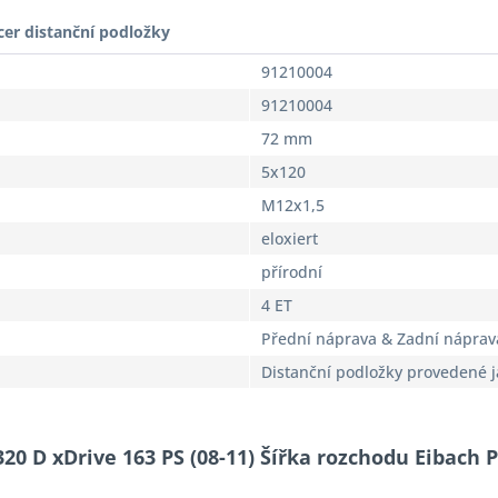
cer distanční podložky
91210004
91210004
72 mm
5x120
M12x1,5
eloxiert
přírodní
4 ET
Přední náprava & Zadní náprav
Distanční podložky provedené 
320 D xDrive 163 PS (08-11) Šířka rozchodu Eibach 