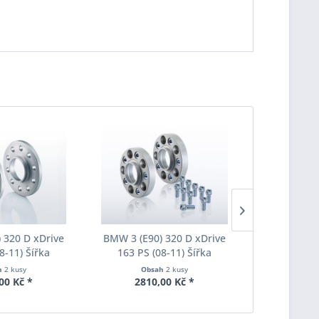
 320 D xDrive
BMW 3 (E90) 320 D xDrive
BMW 3 (E90
8-11) Šířka
163 PS (08-11) Šířka
163 PS (
ach Pro-Spacer
rozchodu Eibach Pro-Spacer
rozchodu Ei
h
2 kusy
Obsah
2 kusy
Obs
020 System2
S90-7-20-010 System7
S90-7-25
00 Kč *
2810,00 Kč *
3190
ka 20mm
Tloušťka 20mm
Tlouš