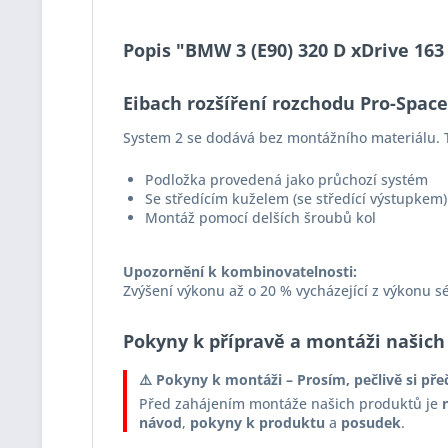
Popis "BMW 3 (E90) 320 D xDrive 163
Eibach rozšíření rozchodu Pro-Spac
System 2 se dodává bez montážního materiálu. T
Podložka provedená jako průchozí systém
Se středícím kuželem (se středící výstupkem)
Montáž pomocí delších šroubů kol
Upozornění k kombinovatelnosti:
Zvýšení výkonu až o 20 % vycházející z výkonu s
Pokyny k přípravě a montáži našich
⚠️ Pokyny k montáži – Prosím, pečlivě si pře
Před zahájením montáže našich produktů je
návod
,
pokyny k produktu
a
posudek
.