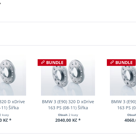
?
BUNDLE
BUNDLE
320 D xDrive
BMW 3 (E90) 320 D xDrive
BMW 3 (E90)
-11) Šířka
163 PS (08-11) Šířka
163 PS (0
ch Pro-Spacer
rozchodu Eibach Pro-Spacer
rozchodu Eib
2 kusy
Obsah
2 kusy
Obsa
02 System2
S90-2-15-001 System2
S90-2-20-
0 Kč *
2040,00 Kč *
4060,
ka 12mm
Tloušťka 15mm
Tloušť