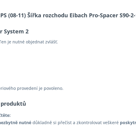
 PS (08-11) Šířka rozchodu Eibach Pro-Spacer S90
er System 2
en je nutné objednat zvlášť.
ériového provedení je povoleno.
 produktů
čtěte:
nezbytně nutné
důkladně si přečíst a zkontrolovat veškeré
poskyt