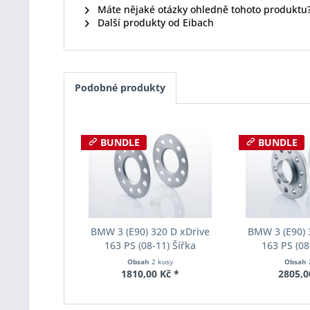
Máte nějaké otázky ohledně tohoto produktu
Další produkty od Eibach
Podobné produkty
BUNDLE
BUNDLE
BMW 3 (E90) 320 D xDrive
BMW 3 (E90) 
163 PS (08-11) Šířka
163 PS (08
rozchodu Eibach Pro-Spacer
rozchodu Eiba
Obsah
2 kusy
Obsah
S90-1-05-017 System1
S90-2-12-0
1810,00 Kč *
2805,0
Tloušťka 5mm
Tloušť