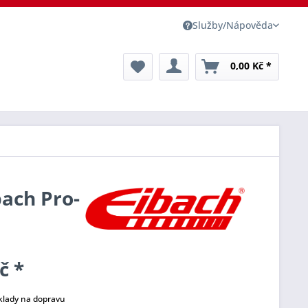
Služby/Nápověda
0,00 Kč *
bach Pro-
č *
klady na dopravu