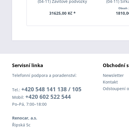
(04-11) Závitové podvozky
(04-11) Šíř
Eibach Pro-Street-S Inox-Line
Eibach Pro-Spa
Obsah
PSS65-20-013-01-22
017 System1 
31625,00 Kč *
1810,0
Servisní linka
Obchodní s
Telefonní podpora a poradenství:
Newsletter
Kontakt
+420 548 141 138 / 105
Odstoupení o
Tel.:
+420 602 522 544
Mobil:
Po–Pá, 7:00–18:00
Renocar, a.s.
Řipská 5c