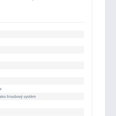
a
jako šroubový systém