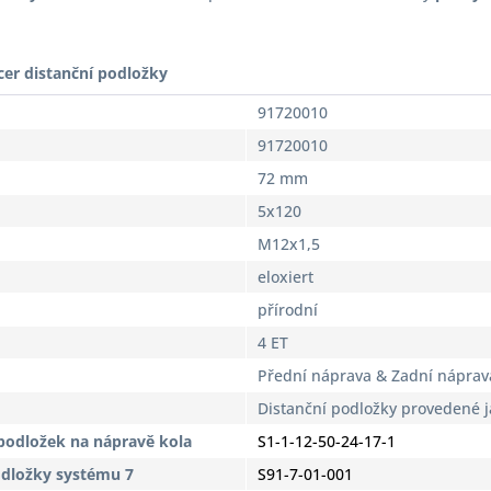
cer distanční podložky
91720010
91720010
72 mm
5x120
M12x1,5
eloxiert
přírodní
4 ET
Přední náprava & Zadní náprav
Distanční podložky provedené 
podložek na nápravě kola
S1-1-12-50-24-17-1
odložky systému 7
S91-7-01-001