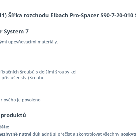
-11) Šířka rozchodu Eibach Pro-Spacer S90-7-20-0
er System 7
ými upevňovacími materiály.
fixačních šroubů s delšími šrouby kol
 příslušenství) šroubu
ériového je povoleno.
 produktů
těte:
nezbytně nutné
důkladně si přečíst a zkontrolovat všechny
poskyt