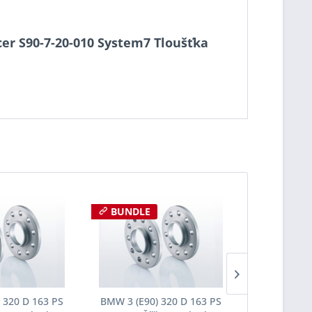
cer S90-7-20-010 System7 Tloušťka
BUNDLE
BUNDLE
 320 D 163 PS
BMW 3 (E90) 320 D 163 PS
BMW 3 (E90