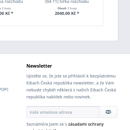
řka rozchodu
(04-11) Šířka rozchodu
(04-11) Š
pacer S90-2-12-
Eibach Pro-Spacer S90-2-15-
Eibach Pro-
h
2 kusy
Obsah
2 kusy
Obs
Tloušťka 12mm
001 System2 Tloušťka 15mm
020 System2
00 Kč *
2040,00 Kč *
4070
Newsletter
Ujistěte se, že jste se přihlásili k bezplatnému
Eibach Česká republika newsletter, a že Vám
VOP)
nebude chybět některá z našich Eibach Česká
republika nabídek nebo novinek.
Seznámil/a jsem se s
zásadami ochrany