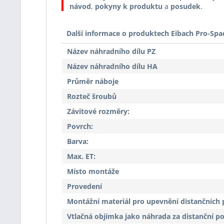
návod
,
pokyny k produktu
a
posudek
.
Další informace o produktech Eibach Pro-Spa
Název náhradního dílu PZ
Název náhradního dílu HA
Průměr náboje
Rozteč šroubů
Závitové rozměry:
Povrch:
Barva:
Max. ET:
Místo montáže
Provedení
Montážní materiál pro upevnění distančních 
Vtlačná objímka jako náhrada za distanční p