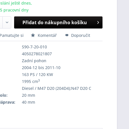
slání ještě dnes,
-5 pracovní dny
Přidat do nákupního košíku
Pamatujte si
Komentář
Doporučit
S90-7-20-010
4050278021807
Zadní pohon
2004-12 bis 2011-10
163 PS / 120 KW
3
1995 cm
Diesel / M47 D20 (204D4);N47 D20 C
olo:
20 mm
Náprava:
40 mm