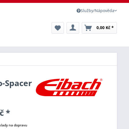
Služby/Nápověda
0,00 Kč *
o-Spacer
č *
klady na dopravu