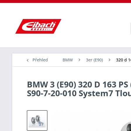
Přehled
BMW
3er (E90)
320 d 1
BMW 3 (E90) 320 D 163 PS 
S90-7-20-010 System7 Tl