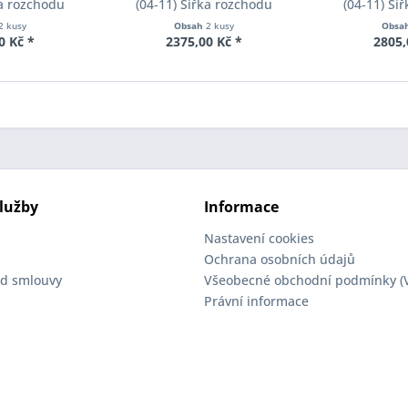
ka rozchodu
(04-11) Šířka rozchodu
(04-11) Ší
cer S90-1-05-
Eibach Pro-Spacer S90-2-10-
Eibach Pro-S
2 kusy
Obsah
2 kusy
Obsa
Tloušťka 5mm
004 System2 Tloušťka 10mm
002 System2 
0 Kč *
2375,00 Kč *
2805,
lužby
Informace
Nastavení cookies
Ochrana osobních údajů
d smlouvy
Všeobecné obchodní podmínky (
Právní informace