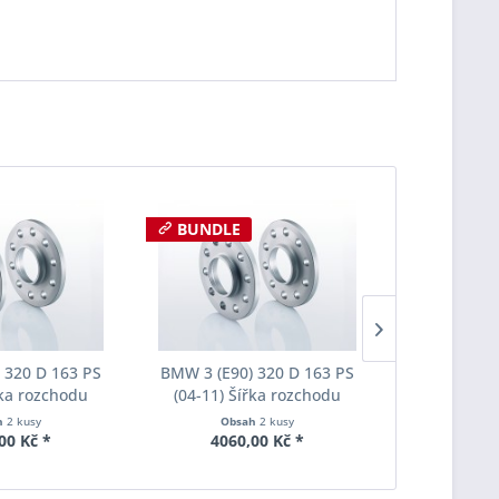
BUNDLE
 320 D 163 PS
BMW 3 (E90) 320 D 163 PS
BMW 3 (E90
řka rozchodu
(04-11) Šířka rozchodu
(04-11) Š
pacer S90-2-15-
Eibach Pro-Spacer S90-2-20-
Eibach Pro-
h
2 kusy
Obsah
2 kusy
Obs
Tloušťka 15mm
020 System2 Tloušťka 20mm
010 System7
00 Kč *
4060,00 Kč *
2810