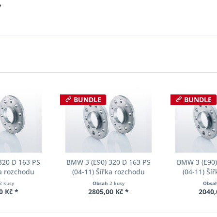
?
BUNDLE
BUNDLE
320 D 163 PS
BMW 3 (E90) 320 D 163 PS
BMW 3 (E90)
ka rozchodu
(04-11) Šířka rozchodu
(04-11) Ší
cer S90-2-10-
Eibach Pro-Spacer S90-2-12-
Eibach Pro-S
2 kusy
Obsah
2 kusy
Obsa
Tloušťka 10mm
002 System2 Tloušťka 12mm
001 System2 
0 Kč *
2805,00 Kč *
2040,