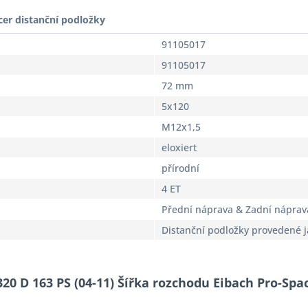
cer distanční podložky
91105017
91105017
72 mm
5x120
M12x1,5
eloxiert
přírodní
4 ET
Přední náprava & Zadní náprav
Distanční podložky provedené 
320 D 163 PS (04-11) Šířka rozchodu Eibach Pro-Spa