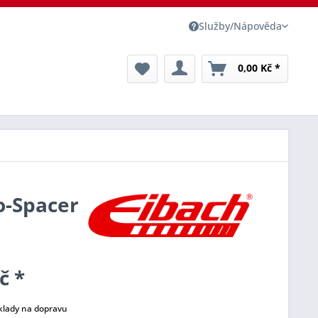
Služby/Nápověda
0,00 Kč *
o-Spacer
č *
klady na dopravu