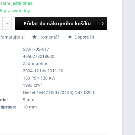
slání ještě dnes,
-5 pracovní dny
Přidat do nákupního košíku
Pamatujte si
Komentář
Doporučit
S90-1-05-017
4050278018630
Zadní pohon
2004-12 bis 2011-10
163 PS / 120 KW
3
1995 cm
Diesel / M47 D20 (204D4);N47 D20 C
olo:
5 mm
Náprava:
10 mm