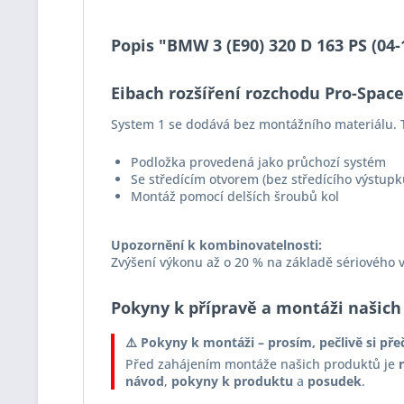
Popis "BMW 3 (E90) 320 D 163 PS (04
Eibach rozšíření rozchodu Pro-Spac
System 1 se dodává bez montážního materiálu. 
Podložka provedená jako průchozí systém
Se středícím otvorem (bez středícího výstupk
Montáž pomocí delších šroubů kol
Upozornění k kombinovatelnosti:
Zvýšení výkonu až o 20 % na základě sériového 
Pokyny k přípravě a montáži našich
⚠️ Pokyny k montáži – prosím, pečlivě si pře
Před zahájením montáže našich produktů je
návod
,
pokyny k produktu
a
posudek
.