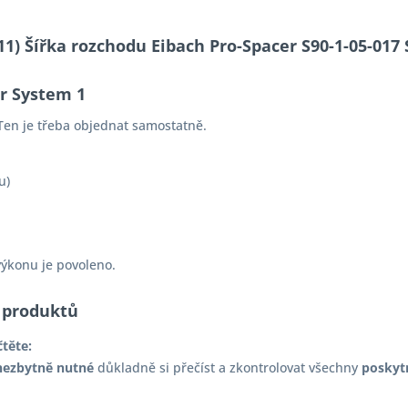
-11) Šířka rozchodu Eibach Pro-Spacer S90-1-05-0
er System 1
Ten je třeba objednat samostatně.
u)
výkonu je povoleno.
 produktů
čtěte:
nezbytně nutné
důkladně si přečíst a zkontrolovat všechny
poskyt