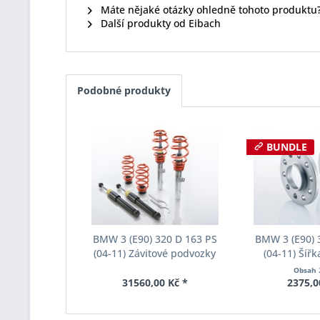
Máte nějaké otázky ohledně tohoto produktu
Další produkty od Eibach
Podobné produkty
BUNDLE
BMW 3 (E90) 320 D 163 PS
BMW 3 (E90) 
(04-11) Závitové podvozky
(04-11) Šíř
Eibach Pro-Street-S Inox-Line
Eibach Pro-Spa
Obsah
PSS65-20-013-01-22
004 System2 
31560,00 Kč *
2375,0