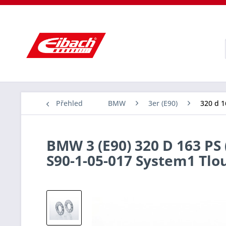
Přehled
BMW
3er (E90)
320 d 1
BMW 3 (E90) 320 D 163 PS 
S90-1-05-017 System1 Tl