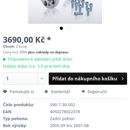
3690,00 Kč *
Obsah:
2 kusy
Ceny incl. DPH
plus náklady na dopravu
Připraveno k odeslání ještě dnes,
Dodací doba cca. 3-5 pracovní dny
Přidat do nákupního košíku
Pamatujte si
Komentář
Doporučit
Číslo produktu:
S90-7-30-002
EAN
4050278022378
Typ pohonu:
Zadní pohon
Rok výroby:
2005-09 bis 2007-08