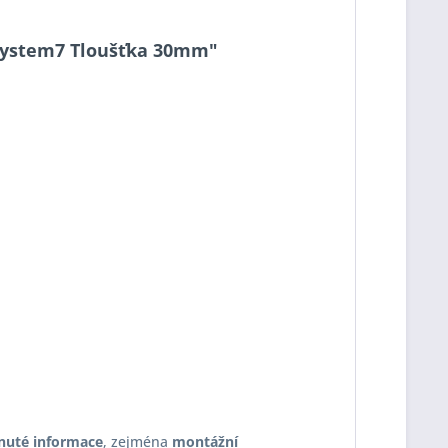
2 System7 Tloušťka 30mm"
nuté informace
, zejména
montážní