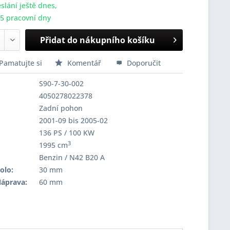
slání ještě dnes,
-5 pracovní dny
Přidat do nákupního košíku
Pamatujte si
Komentář
Doporučit
S90-7-30-002
4050278022378
Zadní pohon
2001-09 bis 2005-02
136 PS / 100 KW
3
1995 cm
Benzin / N42 B20 A
olo:
30 mm
Náprava:
60 mm