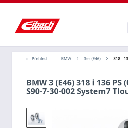
Přehled
BMW
3er (E46)
318 i 1
BMW 3 (E46) 318 i 136 PS 
S90-7-30-002 System7 Tl