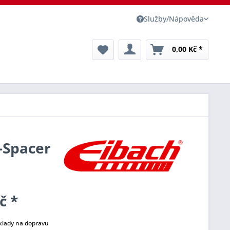
Služby/Nápověda
0,00 Kč *
o-Spacer
č *
klady na dopravu