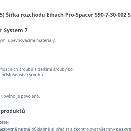
-05) Šířka rozchodu Eibach Pro-Spacer S90-7-30-00
er System 7
ými upevňovacími materiály.
fixačních šroubů s delšími šrouby kol
 příslušenství) šroubu
ériového je povoleno.
 produktů
těte:
nezbytně nutné
důkladně si přečíst a zkontrolovat všechny
poskyt