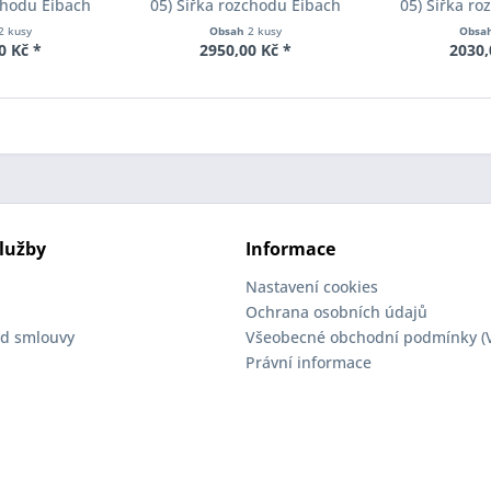
chodu Eibach
05) Šířka rozchodu Eibach
05) Šířka r
90-2-10-004
Pro-Spacer S90-2-12-002
Pro-Spacer 
2 kusy
Obsah
2 kusy
Obsa
oušťka 10mm
System2 Tloušťka 12mm
System2 Tl
0 Kč *
2950,00 Kč *
2030,
lužby
Informace
Nastavení cookies
Ochrana osobních údajů
d smlouvy
Všeobecné obchodní podmínky (
Právní informace