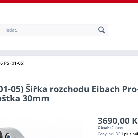
36 PS (01-05)
(01-05) Šířka rozchodu Eibach Pr
oušťka 30mm
3690,00 K
Obsah:
2 kusy
Ceny incl. DPH
plus ná