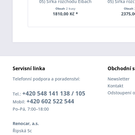
05) Šířka rozchodu Eibach
05) Šířka roz
Pro-Spacer S90-1-05-017
Pro-Spacer S
Obsah
2 kusy
Obsah
System1 Tloušťka 5mm
System2 Tl
1810,00 Kč *
2375,0
Servisní linka
Obchodní s
Telefonní podpora a poradenství:
Newsletter
Kontakt
+420 548 141 138 / 105
Odstoupení o
Tel.:
+420 602 522 544
Mobil:
Po–Pá, 7:00–18:00
Renocar, a.s.
Řipská 5c