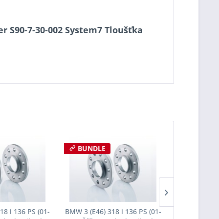
cer S90-7-30-002 System7 Tloušťka
BUNDLE
18 i 136 PS (01-
BMW 3 (E46) 318 i 136 PS (01-
BMW 3 (E46) 