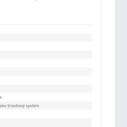
a
jako šroubový systém