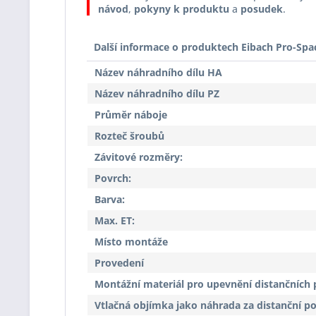
návod
,
pokyny k produktu
a
posudek
.
Další informace o produktech Eibach Pro-Spa
Název náhradního dílu HA
Název náhradního dílu PZ
Průměr náboje
Rozteč šroubů
Závitové rozměry:
Povrch:
Barva:
Max. ET:
Místo montáže
Provedení
Montážní materiál pro upevnění distančních 
Vtlačná objímka jako náhrada za distanční p