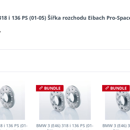
18 i 136 PS (01-05) Šířka rozchodu Eibach Pro-Spa
?
BUNDLE
BUNDLE
 i 136 PS (01-
BMW 3 (E46) 318 i 136 PS (01-
BMW 3 (E46) 3