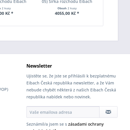
ozchodu Eibach
05) Šířka rozchodu Eibach
05) Šířka 
S90-2-15-001
Pro-Spacer S90-2-20-020
Pro-Space
h
2 kusy
Obsah
2 kusy
Obs
oušťka 15mm
System2 Tloušťka 20mm
System7 T
00 Kč *
4055,00 Kč *
2820
Newsletter
Ujistěte se, že jste se přihlásili k bezplatnému
Eibach Česká republika newsletter, a že Vám
VOP)
nebude chybět některá z našich Eibach Česká
republika nabídek nebo novinek.
Seznámil/a jsem se s
zásadami ochrany