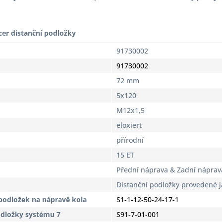
cer distanční podložky
91730002
91730002
72 mm
5x120
M12x1,5
eloxiert
přírodní
15 ET
Přední náprava & Zadní náprav
Distanční podložky provedené 
podložek na nápravě kola
S1-1-12-50-24-17-1
odložky systému 7
S91-7-01-001