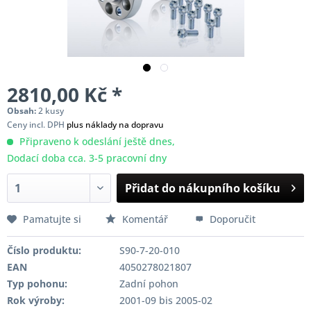
2810,00 Kč *
Obsah:
2 kusy
Ceny incl. DPH
plus náklady na dopravu
Připraveno k odeslání ještě dnes,
Dodací doba cca. 3-5 pracovní dny
Přidat do nákupního košíku
Pamatujte si
Komentář
Doporučit
Číslo produktu:
S90-7-20-010
EAN
4050278021807
Typ pohonu:
Zadní pohon
Rok výroby:
2001-09 bis 2005-02