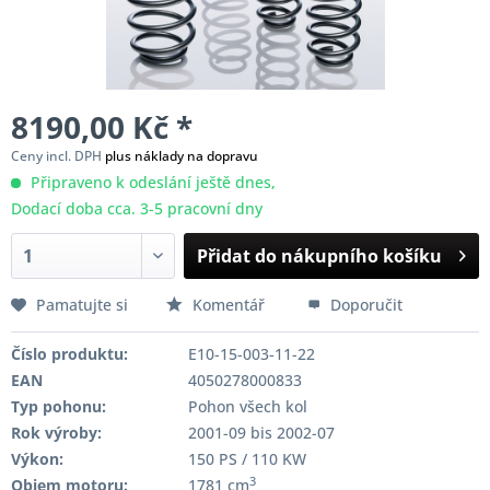
8190,00 Kč *
Ceny incl. DPH
plus náklady na dopravu
Připraveno k odeslání ještě dnes,
Dodací doba cca. 3-5 pracovní dny
Přidat do nákupního košíku
Pamatujte si
Komentář
Doporučit
Číslo produktu:
E10-15-003-11-22
EAN
4050278000833
Typ pohonu:
Pohon všech kol
Rok výroby:
2001-09 bis 2002-07
Výkon:
150 PS / 110 KW
3
Objem motoru:
1781 cm