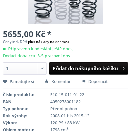
5655,00 Kč *
Ceny incl. DPH
plus náklady na dopravu
Připraveno k odeslání ještě dnes,
Dodací doba cca. 3-5 pracovní dny
Přidat do nákupního košíku
Pamatujte si
Komentář
Doporučit
Číslo produktu:
E10-15-011-01-22
EAN
4050278001182
Typ pohonu:
Přední pohon
Rok výroby:
2008-01 bis 2015-12
Výkon:
120 PS / 88 KW
3
Objem motoru:
1798 cm