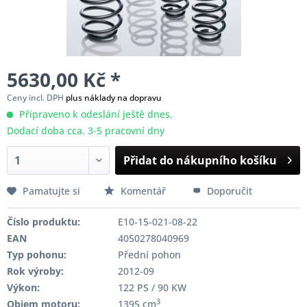
5630,00 Kč *
Ceny incl. DPH
plus náklady na dopravu
Připraveno k odeslání ještě dnes,
Dodací doba cca. 3-5 pracovní dny
Přidat do nákupního košíku
Pamatujte si
Komentář
Doporučit
Číslo produktu:
E10-15-021-08-22
EAN
4050278040969
Typ pohonu:
Přední pohon
Rok výroby:
2012-09
Výkon:
122 PS / 90 KW
3
Objem motoru:
1395 cm