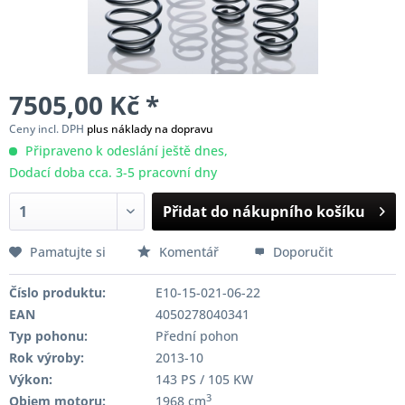
7505,00 Kč *
Ceny incl. DPH
plus náklady na dopravu
Připraveno k odeslání ještě dnes,
Dodací doba cca. 3-5 pracovní dny
Přidat do nákupního košíku
Pamatujte si
Komentář
Doporučit
Číslo produktu:
E10-15-021-06-22
EAN
4050278040341
Typ pohonu:
Přední pohon
Rok výroby:
2013-10
Výkon:
143 PS / 105 KW
3
Objem motoru:
1968 cm