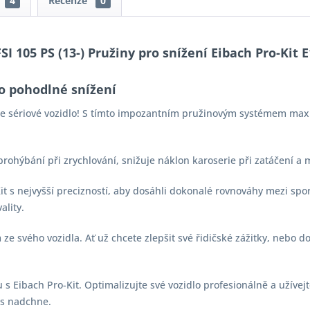
4
Recenze
0
SI 105 PS (13-) Pružiny pro snížení Eibach Pro-Kit 
o pohodlné snížení
aše sériové vozidlo! S tímto impozantním pružinovým systémem max
 prohýbání při zrychlování, snižuje náklon karoserie při zatáčení a
-Kit s nejvyšší precizností, aby dosáhli dokonalé rovnováhy mezi s
ality.
e svého vozidla. Ať už chcete zlepšit své řidičské zážitky, nebo d
s Eibach Pro-Kit. Optimalizujte své vozidlo profesionálně a užívejt
vás nadchne.