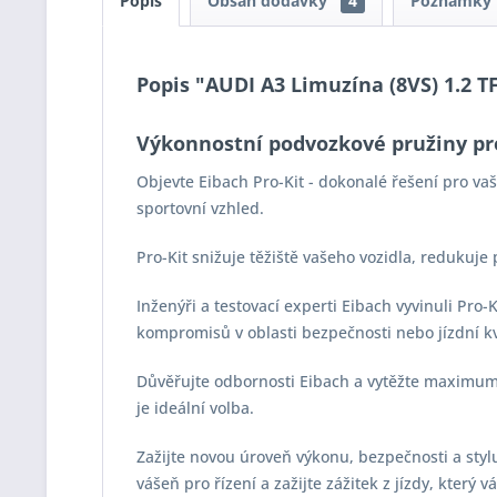
Popis
Obsah dodávky
4
Poznámky
Popis "AUDI A3 Limuzína (8VS) 1.2 TF
Výkonnostní podvozkové pružiny pr
Objevte Eibach Pro-Kit - dokonalé řešení pro v
sportovní vzhled.
Pro-Kit snižuje těžiště vašeho vozidla, redukuje
Inženýři a testovací experti Eibach vyvinuli Pro
kompromisů v oblasti bezpečnosti nebo jízdní kv
Důvěřujte odbornosti Eibach a vytěžte maximum z
je ideální volba.
Zažijte novou úroveň výkonu, bezpečnosti a stylu 
vášeň pro řízení a zažijte zážitek z jízdy, který 