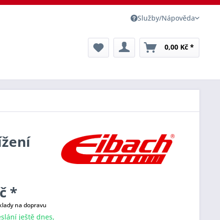
Služby/Nápověda
0,00 Kč *
ížení
č *
klady na dopravu
slání ještě dnes,