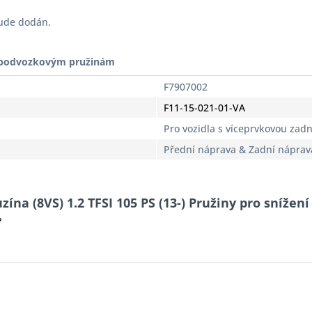
bude dodán.
t podvozkovým pružinám
F7907002
F11-15-021-01-VA
Pro vozidla s víceprvkovou zad
Přední náprava & Zadní náprav
ína (8VS) 1.2 TFSI 105 PS (13-) Pružiny pro snížení
?