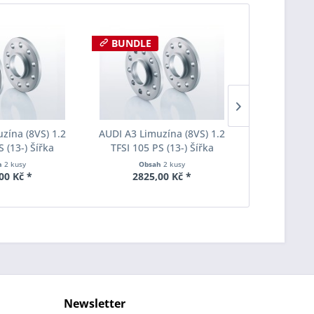
BUNDLE
BUNDLE
zína (8VS) 1.2
AUDI A3 Limuzína (8VS) 1.2
AUDI A3 Lim
S (13-) Šířka
TFSI 105 PS (13-) Šířka
TFSI 105 
ach Pro-Spacer
rozchodu Eibach Pro-Spacer
rozchodu Ei
h
2 kusy
Obsah
2 kusy
Obs
003 System2
S90-2-15-013 System2
S90-2-20
00 Kč *
2825,00 Kč *
4035
ka 12mm
Tloušťka 15mm
Tlouš
Newsletter