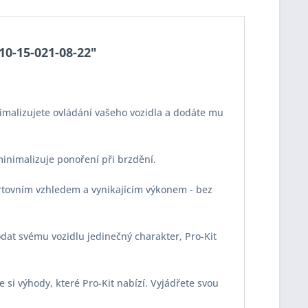
E10-15-021-08-22"
imalizujete ovládání vašeho vozidla a dodáte mu
 minimalizuje ponoření při brzdění.
portovním vzhledem a vynikajícím výkonem - bez
odat svému vozidlu jedinečný charakter, Pro-Kit
e si výhody, které Pro-Kit nabízí. Vyjádřete svou