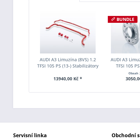
BUNDLE
AUDI A3 Limuzína (8VS) 1.2
AUDI A3 Limuz
TFSI 105 PS (13-) Stabilizátory
TFSI 105 PS 
Eibach Anti-Roll-Kit E40-15-
rozchodu Eiba
Obsah
021-01-11
S90-2-08-0
13940,00 Kč *
3050,0
Tloušť
Servisní linka
Obchodní s