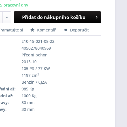
-5 pracovní dny
Přidat do nákupního košíku
Pamatujte si
Komentář
Doporučit
E10-15-021-08-22
4050278040969
Přední pohon
2013-10
105 PS / 77 KW
3
1197 cm
Benzin / CJZA
ední až:
985 Kg
dní až:
1000 Kg
ravy:
30 mm
avy:
30 mm