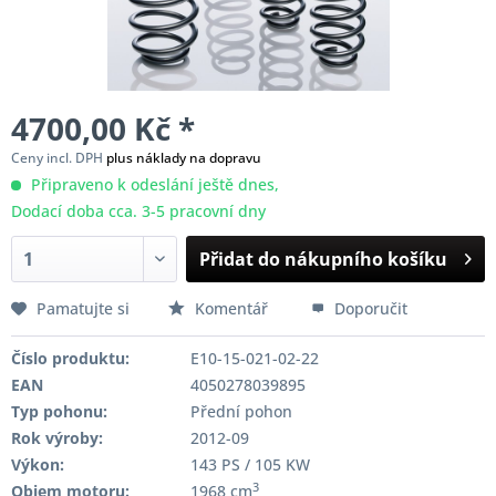
4700,00 Kč *
Ceny incl. DPH
plus náklady na dopravu
Připraveno k odeslání ještě dnes,
Dodací doba cca. 3-5 pracovní dny
Přidat do nákupního košíku
Pamatujte si
Komentář
Doporučit
Číslo produktu:
E10-15-021-02-22
EAN
4050278039895
Typ pohonu:
Přední pohon
Rok výroby:
2012-09
Výkon:
143 PS / 105 KW
3
Objem motoru:
1968 cm