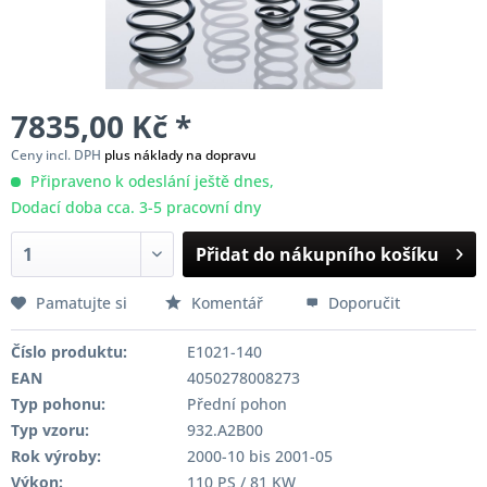
7835,00 Kč *
Ceny incl. DPH
plus náklady na dopravu
Připraveno k odeslání ještě dnes,
Dodací doba cca. 3-5 pracovní dny
Přidat do nákupního košíku
Pamatujte si
Komentář
Doporučit
Číslo produktu:
E1021-140
EAN
4050278008273
Typ pohonu:
Přední pohon
Typ vzoru:
932.A2B00
Rok výroby:
2000-10 bis 2001-05
Výkon:
110 PS / 81 KW